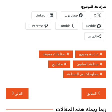
شارك هذا الموضوع:
X
فيس بوك
LinkedIn
Pinterest
Tumblr
Reddit
المزيد
دراسة جدوى
صناعات خفيفه
صناعة الصابون
مشاريع
معلومات عن الصناعه
تصفّح
السابق
التالي
المقالات
ربما يهمك هذه المقالات