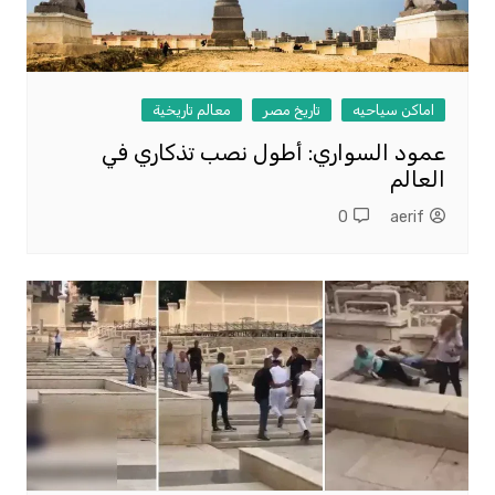
اماكن سياحيه
تاريخ مصر
معالم تاريخية
عمود السواري: أطول نصب تذكاري في
العالم
0
aerif