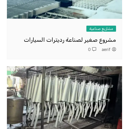
مشاريع صناعية
مشروع صغير لصناعة رديترات السيارات
0
aerif