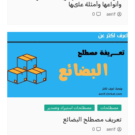
وأنواعها وأمثلة علىها
0
aerif
مصطلحات
مصطلحات استيراد وتصدير
تعريف مصطلح البضائع
0
aerif