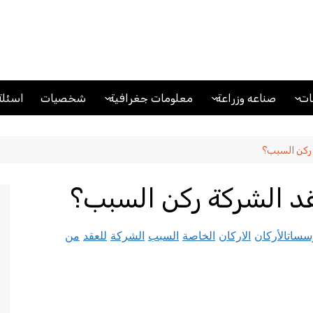
ت
صناعه وزراعة
معلومات جغرافية
شخصيات
اسئلة
ت اقتصادية
زراعة
بحار ومحيطات
التص
صناعه
تضاريس ومعالم جغرافية
وسوم
 ركن السبب؟
المل
قد الشركة ركن السبب؟
اطرح 
أسئلة
سسات
الأركان
الاركان
الخاصة
السبب
الشركة
للعقد
من