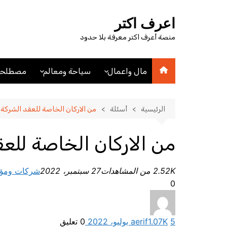
لتجاوز
لى
اعرف اكتر
لمحتوى
منصة أعرف اكتر معرفة بلا حدود
مال واعمال
سياحة ومعالم
مصطلحا
اقتصاد
اماكن سياحيه
مصطلحا
مصطلحات اقتصادية
فنادق
الرئيسية
أسئلة
من الاركان الخاصة للعقد الشركة
عملات
مدن
من الاركان الخاصة للع
2.52K من المشاهدات
27 سبتمبر، 2022
شركات ومؤ
0
5 يوليو، 2022
1.07K
aerif
0
تعليق