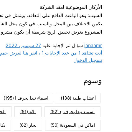
الأركان الموضوعية لعقد الشركة
السبب: وهو الباعث الدافع على التعاقد، ويتمثل في
يكمن الاختلاف بين المحل والسبب في كون محل الشر
المشروع بغرض تحقيق الربح شريطة أن يكون مشروعا
janaamr
سؤال تم الإجابة عليه
27 سبتمبر، 2022
أنت تشاهد 1 من عدد الإجابات 1 ، انقر هنا لعرض جميع الإجابات.
تسجيل الدخول
وسوم
أعشاب طبية
(138)
اسماء تبدا بحرف ا
(195)
اسماء تبدا بحرف ع
(52)
الام
(51)
الح
اماكن في السعودية
(50)
بحار
(62)
بكا