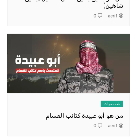
شاهين)
0
aerif
شخصيات
من هو أبو عبيدة كتائب القسام
0
aerif