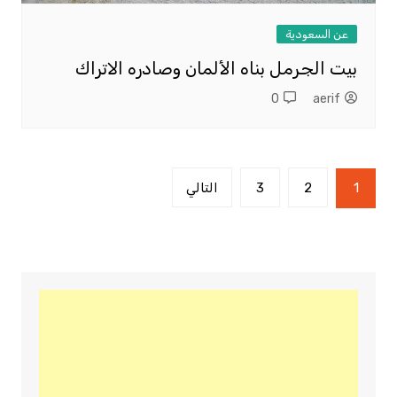
عن السعودية
بيت الجرمل بناه الألمان وصادره الاتراك
0
aerif
تعدد
1
2
3
التالي
صفحات
المقالات