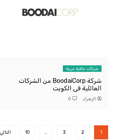
شركات عائلية عربية
شركة BoodaiCorp من الشركات
العائلية فى الكويت
الزهراء
0
تعدد
1
2
3
…
10
التالي