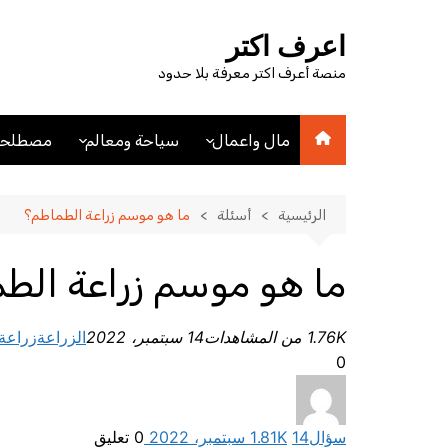
لتجاوز
لى
اعرف اكتر
لمحتوى
منصة أعرف اكتر معرفة بلا حدود
مال واعمال
سياحة ومعالم
مصطلحا
اقتصاد
اماكن سياحيه
مصطلحا
مصطلحات اقتصادية
فنادق
الرئيسية
أسئلة
ما هو موسم زراعة الطماطم؟
عملات
مدن
ما هو موسم زراعة الط
1.76K من المشاهدات
14 سبتمبر، 2022
الزراعة
زراعة
0
سؤال
14 سبتمبر، 2022
1.81K
0
تعليق