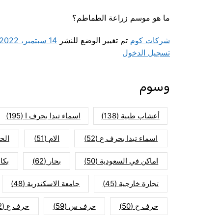
ما هو موسم زراعة الطماطم؟
شركات كوم
تم تغيير الوضع للنشر
14 سبتمبر، 2022
تسجيل الدخول
وسوم
أعشاب طبية
(138)
اسماء تبدا بحرف ا
(195)
اسماء تبدا بحرف ع
(52)
الام
(51)
الح
اماكن في السعودية
(50)
بحار
(62)
بكا
تجارة خارجية
(45)
جامعة الاسكندرية
(48)
حرف ح
(50)
حرف س
(59)
حرف ع
(52)