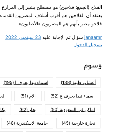
الفلاح (الجمع: فلاحين) هو مصطلح يشير إلى المزارع
يعتقد أن الفلاحين هم أقرب أسلاف المصريين القدماء،
فلاحو مصر بأنهم هم المصريون «الأصليون».
janaamr
سؤال تم الإجابة عليه
23 سبتمبر، 2022
تسجيل الدخول
وسوم
أعشاب طبية
(138)
اسماء تبدا بحرف ا
(195)
اسماء تبدا بحرف ع
(52)
الام
(51)
الح
اماكن في السعودية
(50)
بحار
(62)
بكا
تجارة خارجية
(45)
جامعة الاسكندرية
(48)