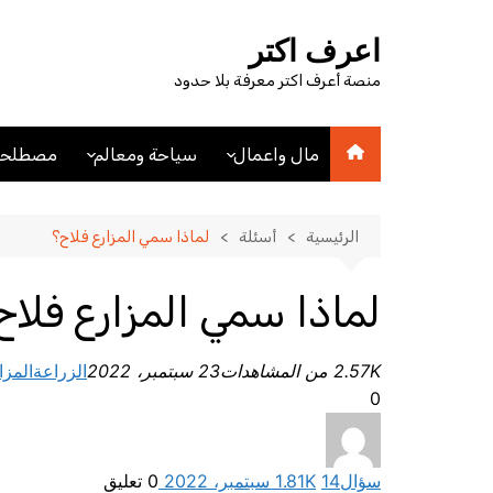
لتجاوز
لى
اعرف اكتر
لمحتوى
منصة أعرف اكتر معرفة بلا حدود
مال واعمال
سياحة ومعالم
مصطلحا
اقتصاد
اماكن سياحيه
مصطلحا
مصطلحات اقتصادية
فنادق
الرئيسية
أسئلة
لماذا سمي المزارع فلاح؟
عملات
مدن
لماذا سمي المزارع فلاح
2.57K من المشاهدات
23 سبتمبر، 2022
الزراعة
المزا
0
سؤال
14 سبتمبر، 2022
1.81K
0
تعليق