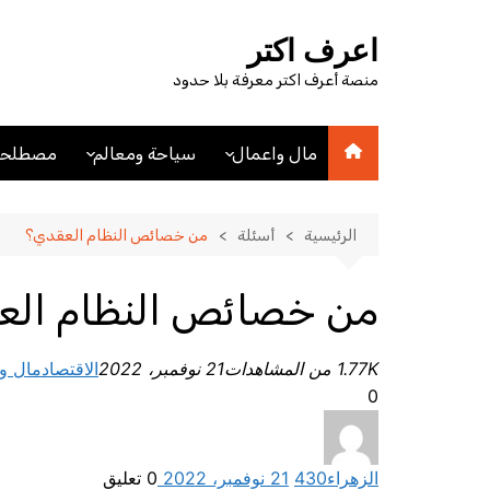
لتجاوز
لى
اعرف اكتر
لمحتوى
منصة أعرف اكتر معرفة بلا حدود
مال واعمال
سياحة ومعالم
مصطلحا
اقتصاد
اماكن سياحيه
مصطلحا
مصطلحات اقتصادية
فنادق
الرئيسية
أسئلة
من خصائص النظام العقدي؟
عملات
مدن
من خصائص النظام الع
1.77K من المشاهدات
21 نوفمبر، 2022
الاقتصاد
مال و
0
الزهراء
430
21 نوفمبر، 2022
0
تعليق