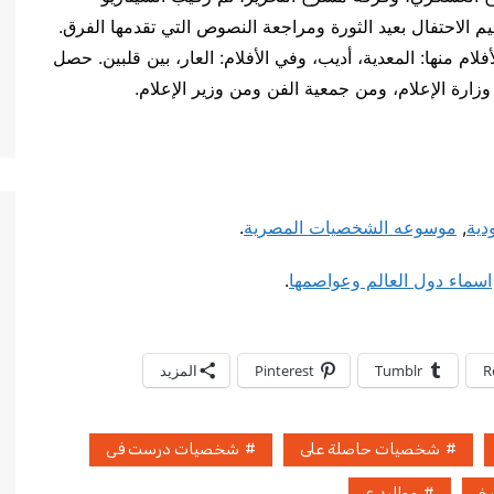
 1954-1961. عضو لجنة تنظيم الاحتفال بعيد الثورة ومراجعة النصوص التي تقدمها الفرق.
فلام منها: المعدية، أديب، وفي الأفلام: العار، بين قلبين. حصل
ارة الإعلام، ومن جمعية الفن ومن وزير الإعلام.
ية
,
موسوعه الشخصيات المصرية
.
اسماء دول العالم وعواصمها
.
R
Tumblr
Pinterest
المزيد
شخصيات حاصلة على
شخصيات درست فى
خ
مواليد ع