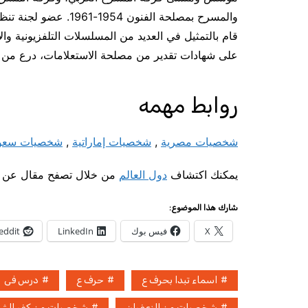
والمسرح بمصلحة الفنون
قام بالتمثيل في العديد من المسلسلات التلفزيونية والأ
على شهادات تقدير من مصلحة الاستعلامات، درع من وز
روابط مهمه
شخصيات مصرية
,
شخصيات إماراتية
,
شخصيات سعود
يمكنك اكتشاف
دول العالم
من خلال تصفح مقال عن
شارك هذا الموضوع:
X
فيس بوك
LinkedIn
eddit
اسماء تبدا بحرف ع
حرف ع
درس فى
شخصيات من الزعفران
شخصيات من كفر الشي