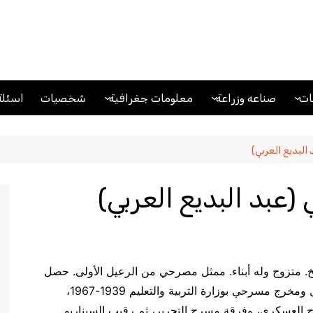
ت
صناعه وزراعة
معلومات جغرافية
شخصيات
اسئلة
ت اقتصادية
زراعة
بحار ومحيطات
التص
صناعه
تضاريس ومعالم جغرافية
وسوم
البديع العربي)
المل
(عبد البديع العربي)
اطرح 
أسئلة
افظة كفر الشيخ. متزوج وله أبناء. ممثل مصرحي من الرعيل الأولى. حصل
على البكالوريا 1938. عمل مدرس إلقاء ومدرب تمثيل ومخرج مسرحي بوزارة التربية والتعليم 1939-1967،
لعسكري، وفرقة مسرح التحرير، ثم رقيب السيناريو