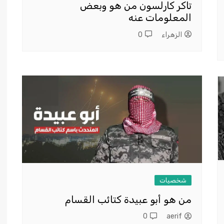
تاكر كارلسون من هو وبعض
المعلومات عنه
الزهراء
0
شخصيات
من هو أبو عبيدة كتائب القسام
0
aerif