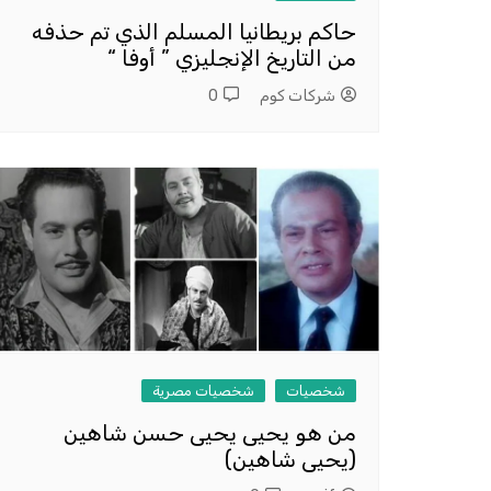
حاكم بريطانيا المسلم الذي تم حذفه
من التاريخ الإنجليزي ” أوفا “
شركات كوم
0
شخصيات
شخصيات مصرية
من هو يحيى يحيى حسن شاهين
(يحيى شاهين)