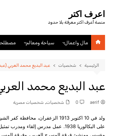
لتجاوز
لى
اعرف اكتر
لمحتوى
منصة أعرف اكتر معرفة بلا حدود
مال واعمال
سياحة ومعالم
مصطلحا
اقتصاد
اماكن سياحيه
مصطلحا
مصطلحات اقتصادية
فنادق
الرئيسية
شخصيات
عبد البديع محمد العربي (عبد 
عملات
مدن
عبد البديع محمد العربي 
aerif
0
شخصيات
,
شخصيات مصرية
ولد في 10 اكتوبر 1913 الزعفران، مح
مؤسس ومنشئ فرقة المسرح العربي، وفرقة المسرح ا