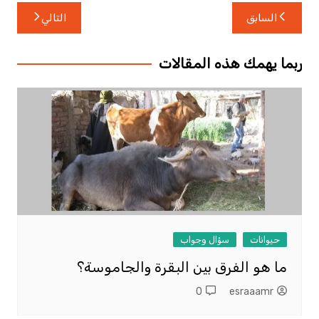
تصفّح
السابق
التالي
المقالات
ربما يهمك هذه المقالات
حيوانات
سؤال وجواب
ما هو الفرق بين البقرة والجاموسة؟
0
esraaamr