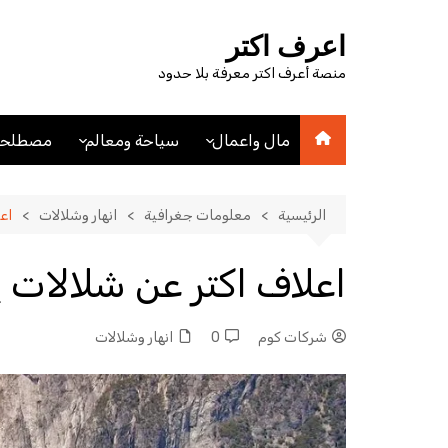
لتجاوز
لى
اعرف اكتر
لمحتوى
منصة أعرف اكتر معرفة بلا حدود
مال واعمال
سياحة ومعالم
مصطلحا
اقتصاد
اماكن سياحيه
مصطلحا
مصطلحات اقتصادية
فنادق
الرئيسية
معلومات جغرافية
انهار وشلالات
اع
عملات
مدن
اعلاف اكتر عن شلالات
شركات كوم
0
انهار وشلالات