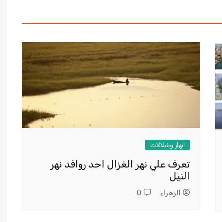
انهار وشلالات
تعرف علي نهر الغزال احد روافد نهر
النيل
الزهراء
0