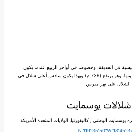
سية في الحديقة، وخصوصا في أواخر الربيع عندما يكون
تدفق المياه في ذروتها. وهو يرتفع (739 م) وبهذا يكون سادس أعلى شلال في
 الشلال على نهر ميرس .
 شلالات يوسمايت
ه يوسمايت الوطني , كاليفورنيا, الولايات المتحدة الأمريكة
37°45′18″N 119°35′