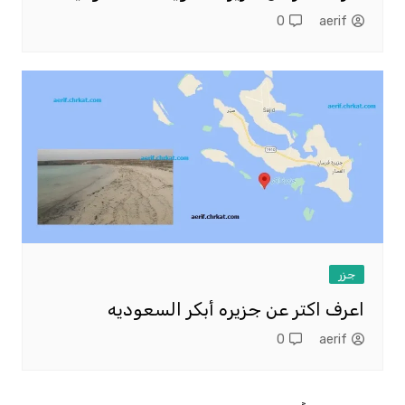
0
aerif
جزر
اعرف اكتر عن جزيره أبكر السعوديه
0
aerif