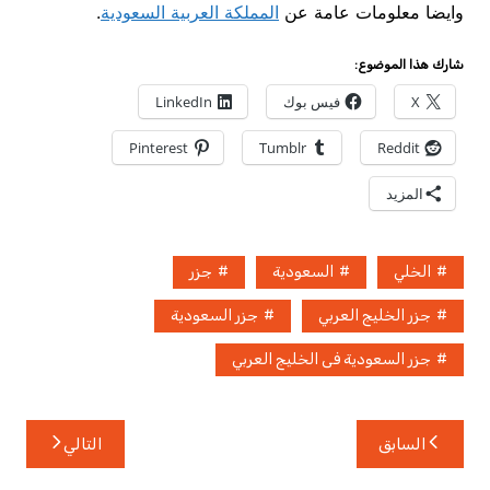
وايضا معلومات عامة عن
المملكة العربية السعودية
.
شارك هذا الموضوع:
X
فيس بوك
LinkedIn
Pinterest
Tumblr
Reddit
المزيد
الخلي
السعودية
جزر
جزر الخليج العربي
جزر السعودية
جزر السعودية فى الخليج العربي
تصفّح
السابق
التالي
المقالات