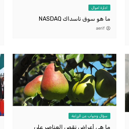
ادارة اموال
ما هو سوق ناسداك NASDAQ
aerif
سؤال وجواب عن الزراعة
ما هي أعراض نقص العناصر على