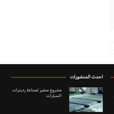
احدث المنشورات
مشروع صغير لصناعة رديترات
السيارات