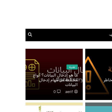
نيفات
ف الشخصى
تقنية
سؤالًا
ما هو إدخال البيانات؟ أنواع
 بدون اجابة
خاطر
مختلفة من مهام إدخال
البيانات
0
aerif