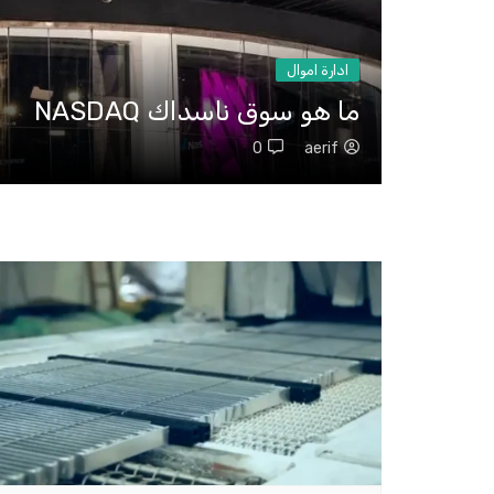
ادارة اموال
ما هو سوق ناسداك NASDAQ
0
aerif