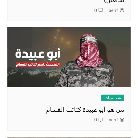
شاهين)
0
aerif
شخصيات
من هو أبو عبيدة كتائب القسام
0
aerif