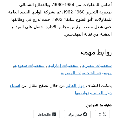
أطلس للمقاولات من 1954-1960، وبالقطاع الشمالي
بمديرية التحرير 1960-1962، ثم بشركة الوادي الجديد العامة
للمقاولات “أبو الفتوح سابقا” 1962، حيث تدرج في وظائفها
حتى شغل منصب رئيس مجلس الادارة. حصل على الميدالية
الذهبية من نقابة المهندسين.
روابط مهمه
شخصيات مصرية
,
شخصيات إماراتية
,
شخصيات سعودية
,
موسوعه الشخصيات المصرية
.
يمكنك اكتشاف
دول العالم
من خلال تصفح مقال عن
اسماء
دول العالم وعواصمها
.
شارك هذا الموضوع:
X
فيس بوك
LinkedIn