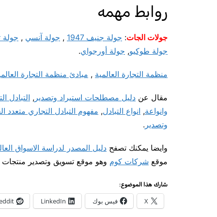
روابط مهمه
جولات الجات
:
جولة جنيف 1947
,
جولة آنسي
,
جولة ت
جولة طوكيو
,
جولة أورجواي
.
منظمة التجارة العالمية
,
مبادئ منظمة التجارة العالمي
مقال عن
دليل مصطلحات استيراد وتصدير
,
التبادل ال
وانواعة
,
انواع التبادل
,
مفهوم
التبادل التجاري متعدد ال
وتصدير
.
وايضا يمكنك تصفح
دليل المصدر لدراسة الاسواق العال
موقع
شركات كوم
وهو موقع تسويق وتصدير منتجات لل
شارك هذا الموضوع:
X
فيس بوك
LinkedIn
eddit