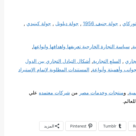
وركاي
,
جولة جنيف 1956
,
جولة ديلونل
,
جولة كينيدي
,
ة
,
سياسة التجارة الخارجية تعريفها واهدافها وانواعها
,
تجاري
,
السلع التجارية
,
أشكال التبادل التجاري بين الدول
جوانب وأهميتة وأنواعة
,
المستندات المطلوبة لإتمام الإستيراد
مية
, و
منتجات وخدمات مصر
من
شركات معتمده
علي
عالم.
R
Tumblr
Pinterest
المزيد