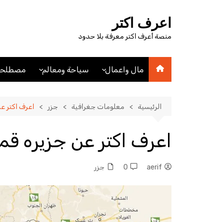
لتجاوز
لى
اعرف اكتر
لمحتوى
منصة أعرف اكتر معرفة بلا حدود
مال واعمال
سياحة ومعالم
مصطلحا
اقتصاد
اماكن سياحيه
مصطلحا
مصطلحات اقتصادية
فنادق
الرئيسية
معلومات جغرافية
جزر
اعرف اكتر ع
عملات
مدن
اعرف اكتر عن جزيره قم
aerif
0
جزر