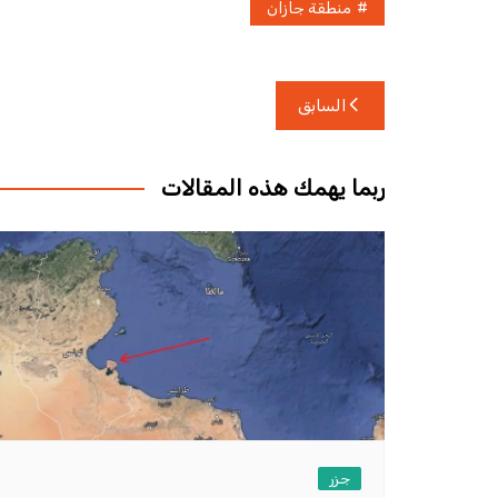
منطقة جازان
تصفّح
السابق
المقالات
ربما يهمك هذه المقالات
جزر