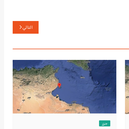
التالي
جزر