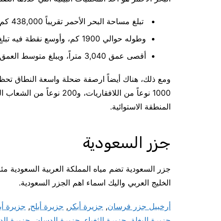
تبلغ مساحة البحر الأحمر تقريباً 438,000 كم2.
وطوله حوالي 1900 كم، وأوسع نقطة فيه تبلغ 355 كم.
أقصى عمق 3,040 متراً، ويبلغ متوسط العمق 490 متراً.
ومع ذلك، هناك أيضاً ارصفة ضحلة واسعة النطاق تحظى
1000 نوعاً من اللافقاريات، 
المنطقة الاستوائية.
جزر السعودية
جزر السعودية تضم مياه المملكة العربية السعودية مئا
الخليج العربي واليك اسماء اهم الجزر السعودية.
أرخبيل جزر فرسان
,
جزيرة أبكر
,
جزيرة أبلح
,
جزيرة أب
جزيرة البغلة
,
جزيرة الثغباء
,
جزيرة الدسان
,
جزيرة الد