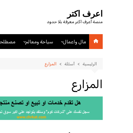
لتجاوز
لى
اعرف اكتر
لمحتوى
منصة أعرف اكتر معرفة بلا حدود
مال واعمال
سياحة ومعالم
مصطلحا
اقتصاد
اماكن سياحيه
مصطلحا
مصطلحات اقتصادية
فنادق
الرئيسية
أسئلة
المزارع
عملات
مدن
المزارع