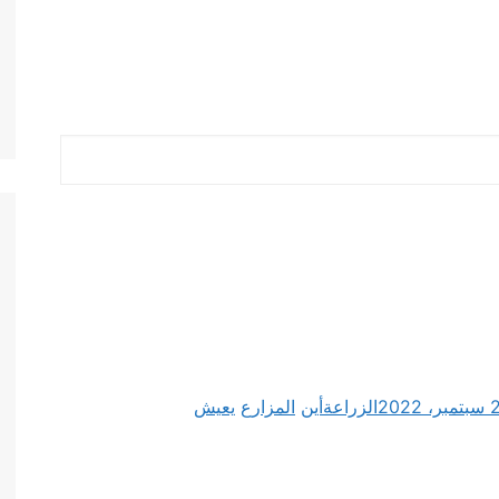
، 2022
الزراعة
أين
المزارع
يعيش