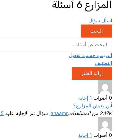
المزارع
6 أسئلة
اسأل سؤال
البحث
الترتيب حسب:
تفعيل
التصنيف
إزالة الفلتر
0
أصوات
1
إجابة
أين يعيش المزارع؟
2.17K من المشاهدات
janaamr
سؤال تم الإجابة عليه
25 سبتمبر
0
أصوات
1
إجابة