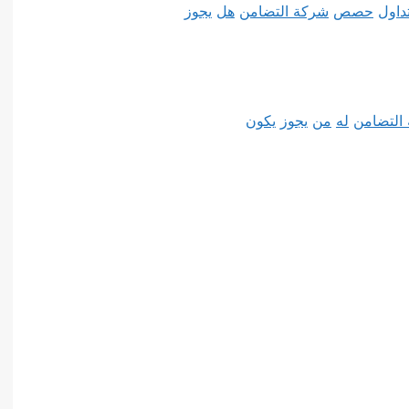
داول
حصص
شركة التضامن
هل
يجوز
التضامن
له
من
يجوز
يكون