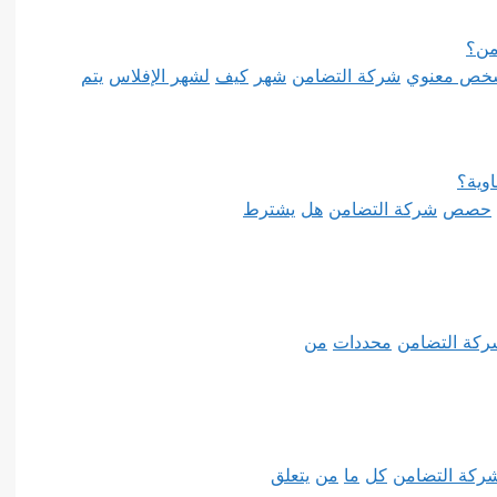
من؟
خص معنوي
شركة التضامن
شهر
كيف
لشهر الإفلاس
يتم
وية؟
حصص
شركة التضامن
هل
يشترط
ركة التضامن
محددات
من
ركة التضامن
كل
ما
من
يتعلق