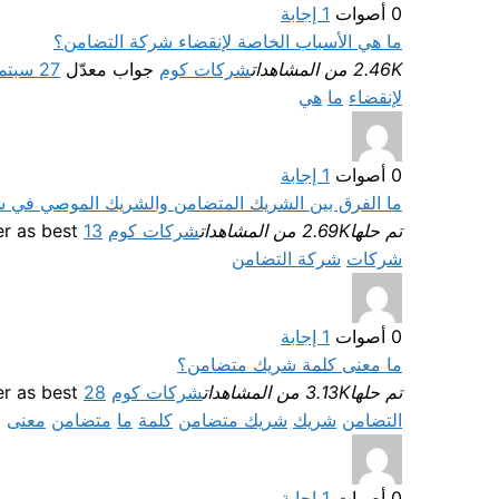
0
أصوات
1
إجابة
ما هي الأسباب الخاصة لإنقضاء شركة التضامن؟
2.46K من المشاهدات
شركات كوم
جواب معدّل
27 سبتمبر، 2022
لإنقضاء
ما
هي
0
أصوات
1
إجابة
ما الفرق بين الشريك المتضامن والشريك الموصي في 
تم حلها
2.69K من المشاهدات
شركات كوم
Selected answer as best
13 سبتمبر، 2022
شركات
شركة التضامن
0
أصوات
1
إجابة
ما معنى كلمة شريك متضامن؟
تم حلها
3.13K من المشاهدات
شركات كوم
Selected answer as best
28 أغسطس، 2022
التضامن
شريك
شريك متضامن
كلمة
ما
متضامن
معنى
0
أصوات
1
إجابة