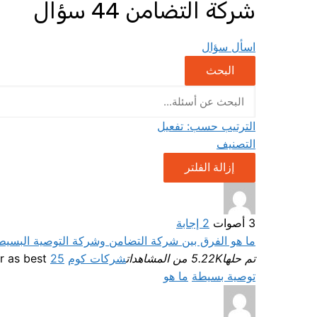
شركة التضامن
44 سؤال
اسأل سؤال
البحث
الترتيب حسب:
تفعيل
التصنيف
إزالة الفلتر
3
أصوات
2
إجابة
ما هو الفرق بين شركة التضامن وشركة التوصية البسيط
تم حلها
5.22K من المشاهدات
شركات كوم
Selected answer as best
25 أبريل، 2023
توصية بسيطة
ما هو