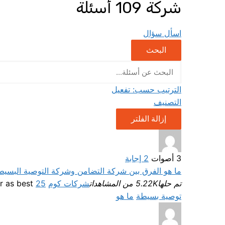
شركة
109 أسئلة
اسأل سؤال
البحث
الترتيب حسب:
تفعيل
التصنيف
إزالة الفلتر
3
أصوات
2
إجابة
ما هو الفرق بين شركة التضامن وشركة التوصية البسيط
تم حلها
5.22K من المشاهدات
شركات كوم
Selected answer as best
25 أبريل، 2023
توصية بسيطة
ما هو