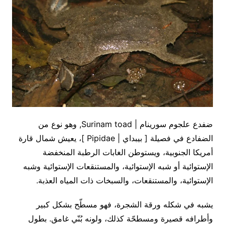
ضفدع علجوم سورينام | Surinam toad, وهو نوع من
الضفادع في فصيلة [ بيبداي | Pipidae ]، يعيش شمال قارة
أمريكا الجنوبية، ويستوطن الغابات الرطبة المنخفضة
الإستوائية أو شبه الإستوائية، والمستنقعات الإستوائية وشبه
الإستوائية، والمستنقعات، والسبخات ذات المياه العذبة.
يشبه في شكله ورقة الشجرة، فهو مسطّح بشكل كبير
وأطرافه قصيرة ومسطحّة كذلك، ولونه بُنّي غامق. بطول