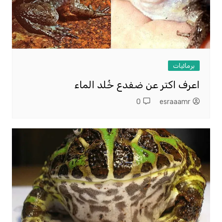
برمائيات
اعرف اكتر عن ضفدع خُلد الماء
0
esraaamr