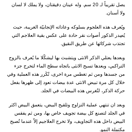
يصل تقريباً لـ 20 سم. وله عينان دقيقتان، ولا يملك لا لسان
ولا أسنان.
ويُعرف هذه العلجوم بسلوكه وعاداته الإنجابيّة الغريبة، حيث
يُصِدر الذكور أصوات نقر حادة على عكس بقية العلاجم التي
تجتذب شركائها عن طريق النقيق.
وبعدها يعتلي الذكر الانثى ويتشبث بها ليشكّلا ما يُعرف بالزوج
التراكبي، وبعدها تسبح الانثى باتجاه سطح الماء لتخرج جزء
من جسدها ومن ثم تغطس مرة اخرى، تُكَرر هذه العملية وفي
خلال كل مرة تبيض الانثى عدة بيضات تعود إلى ظهرها بفعل
حركة الذكر، لتُغرس هذه البيضات في الجلد.
وبعد ان تنتهي عملية التزاوج وتلقيح البيض، يتعمق البيض اكثر
في الجلد لتصنع كل بيضة تجويف خاص بها، ومن ثم يفقس
البيض داخل هذه التجاويف، ولا تخرج العلاجيم إلاّ عندما تُصبح
مكتملة النمو.