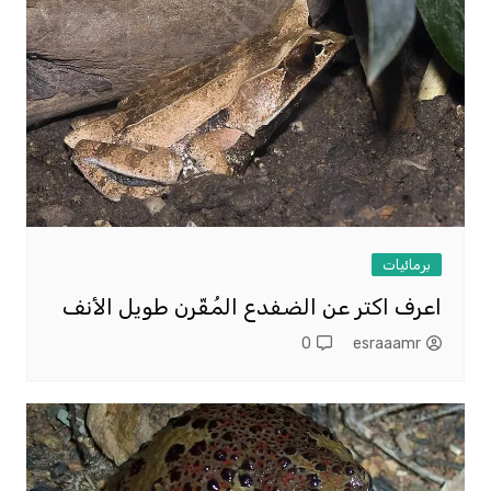
برمائيات
اعرف اكتر عن الضفدع المُقّرن طويل الأنف
0
esraaamr