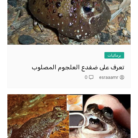
برمائيات
تعرف على ضفدع العلجوم المصلوب
0
esraaamr