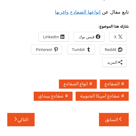
تابع مفال عن
انواعها الضفادع واغربها
شارك هذا الموضوع:
X
فيس بوك
LinkedIn
Pinterest
Tumblr
Reddit
المزيد
الضفادع
انواع الضفادع
ضفادع أمريكا الجنوبية
ضفادع بيبداي
تصفّح
السابق
التالي
المقالات