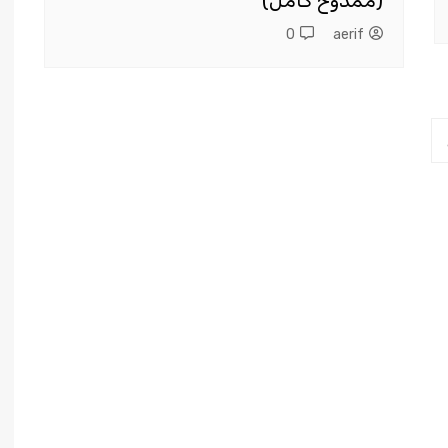
(ممدوح كامل)
0
aerif