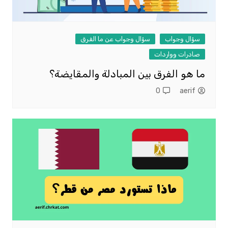
سؤال وجواب
سؤال وجواب عن ما الفرق
صادرات وواردات
ما هو الفرق بين المبادلة والمقايضة؟
0
aerif