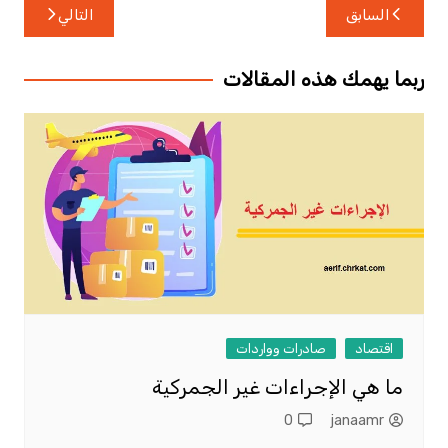
تصفّح
السابق
التالي
المقالات
ربما يهمك هذه المقالات
اقتصاد
صادرات وواردات
ما هي الإجراءات غير الجمركية
0
janaamr