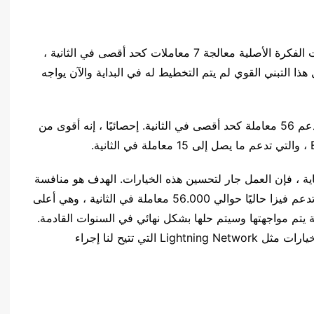
تعد قابلية التوسع إحدى أكبر مشكلات البيتكوين. حددت الفكرة الأصلية معالجة 7 معاملات كحد أقصى في الثانية ،
هذا التبني القوي لم يتم التخطيط له في البداية والآن يواجه
ومع ذلك ، تقدم اللايتكوين حلاً لهذه المشكلة ، حيث يدعم 56 معاملة كحد أقصى في الثانية. إحصائيًا ، إنه أقوى من
اية ، فإن العمل جار لتحسين هذه الخيارات. الهدف هو منافسة
حلول الدفع الأخرى مثل VISA وتجاوزها. في الواقع ، تدعم فيزا حاليًا حوالي 56.000 معاملة في الثانية ، وهي أعلى
blockcha حاليًا. هذه مشكلة يتم مواجهتها وسيتم حلها بشكل نهائي في السنوات القادمة.
على الرغم من أنه يمكننا في الوقت الحالي استخدام خيارات مثل Lightning Network التي تتيح لنا إجراء