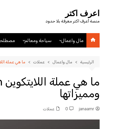
لتجاوز
لى
اعرف اكتر
لمحتوى
منصة أعرف اكتر معرفة بلا حدود
مال واعمال
سياحة ومعالم
مصطلحا
اقتصاد
اماكن سياحيه
مصطلحا
مصطلحات اقتصادية
فنادق
الرئيسية
مال واعمال
عملات
ما هي عملة اللايتكوين Litecoin؟ ونبزه ع
عملات
مدن
ومميزاتها
janaamr
0
عملات