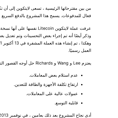
من بين مقترحاتها الرئيسية ، تسعى لايتكوين إلى أ
فعال للمدفوعات. يسمح هذا المشروع بالدفع السريع لأن
عرفت عملة لايتكوين Litecoin 
وذكر أيضًا أنه تم إجراء بعض التحسينات وتم تعديل ب
العمل رسميًا.
يعتزم Lee و Wang و Richards حل أوجه القصور التي تعاني منها عملة البيتكوين والتي هي وفقًا لهم:
عدم استلام بعض المعاملات.
ارتفاع تكلفة الأجهزة والطاقة للتعدين.
عمولات عالية على المعاملات.
قابلية التوسع.
أدى نجاح المشروع بعد ذلك بعامين ، في نوفمبر 2013 ، إلى بلوغ القيمة السوقية