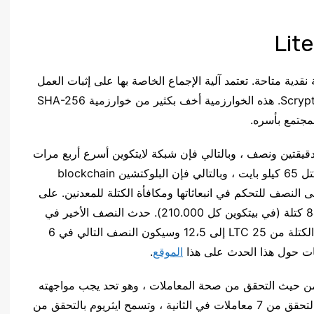
لها حد يصل إلى 84 مليون قطعة نقدية متاحة. تعتمد آلية الإجماع الخاصة بها على إثبات العمل
(PoW) ووظيفة التجزئة التي تستخدمها هي سكريبت Scrypt. هذه الخوارزمية أخف بكثير من خوارزمية SHA-256
مجتمع بأسره.
قيقتين ونصف ، وبالتالي فإن شبكة لايتكوين أسرع أربع مرات
من Bitcoin. بالإضافة إلى ذلك ، يبلغ متوسط ​​وزن الكتل 65 كيلو بايت ، وبالتالي فإن البلوكتشين blockchain
ى النصف للتحكم في انبعاثاتها ومكافأة الكتلة للمعدنين. على
عكس البيتكوين ، يحدث النصف في LTC كل 840.000 كتلة (في بيتكوين كل 210.000). حدث النصف الأخير في
لايتكوين في 5 أغسطس 2019. جلب الحدث مكافآت الكتلة من 25 LTC إلى 12،5 وسيكون النصف التالي في 6
الموقع
.
ن من حيث التحقق من صحة المعاملات ، وهو تحد يجب مواجهته
من أجل المنافسة على مستوى عالٍ. يسمح بيتكوين بالتحقق من 7 معاملات في الثانية ، وتسمح ايثريوم بالتحقق من