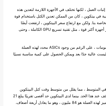
إثبات العمل ، لكنها تختلف في الأجهزة اللازمة لتعدين هذه
أولية في بيتكوين ، كان من الممكن تعدين الكتل باستخدام قوة
اصة بنا. ولكن مع ارتفاع سعر البيتكوين ، ارتفعت أيضًا
المنافسة على تعدين الكتلة. وبهذه الطريقة ، تم تطوير أجهزة أكثر قوة ، مثل تقنية تسريع GPU الكاملة ، وحتى
يمكن حاليًا تعدين لايتكوين باستخدام معالج وبطاقة رسومات ، على الرغم من وجود ASICs محدد لهذه العملة
ليست عالية جدًا بعد ويمكن الحصول على كمية مناسبة نسبيًا
ى أن اللايتكوين لديها كتل كل 2.5 دقيقة في المتوسط ، مما يقلل من متوسط وقت كتل البيتكوين
بمقدار أربع مرات ، أي 10 دقائق. لكن الخلافات لا تتوقف عند هذا الحد. بينما لدى البيتكوين حد أقصى تقريبًا يبلغ 21
، وهو ما يعادل أربعة أضعاف.