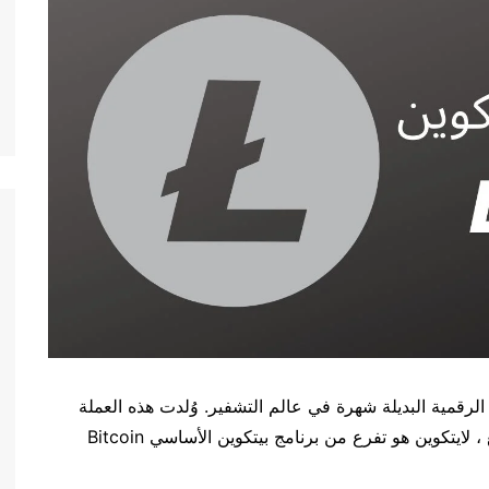
حدة من أكثر العملات الرقمية البديلة شهرة في عالم التشفير. وُلدت هذه العملة
المشفرة في أكتوبر 2011 ، كبديل لبيتكوين. في الواقع ، لايتكوين هو تفرع من برنامج بيتكوين الأساسي Bitcoin