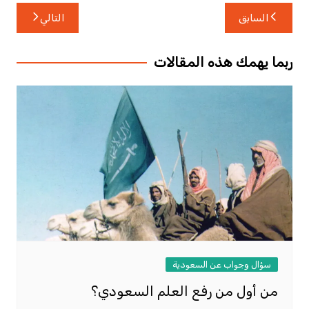
تصفّح
السابق
التالي
المقالات
ربما يهمك هذه المقالات
سؤال وجواب عن السعودية
من أول من رفع العلم السعودي؟