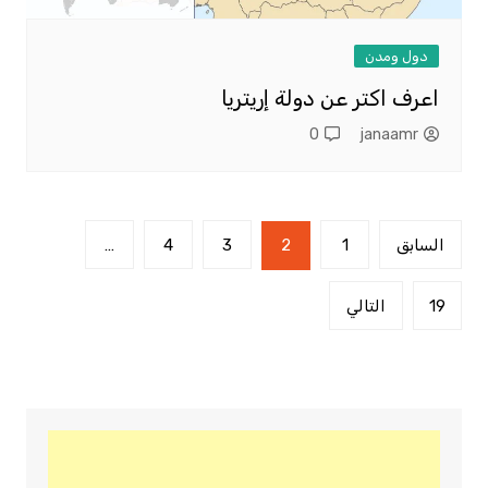
دول ومدن
اعرف اكتر عن دولة إريتريا
0
janaamr
تعدد
السابق
1
2
3
4
…
صفحات
المقالات
19
التالي