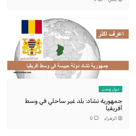
دول ومدن
جمهورية تشاد: بلد غير ساحلي في وسط
أفريقيا
الزهراء
0