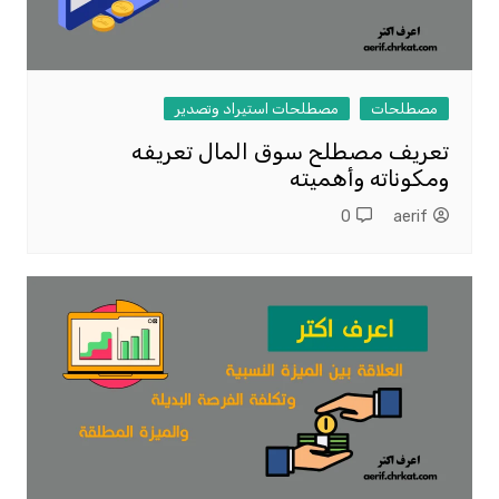
مصطلحات
مصطلحات استيراد وتصدير
تعريف مصطلح سوق المال تعريفه
ومكوناته وأهميته
0
aerif