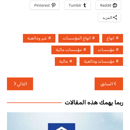
Pinterest
Tumblr
Reddit
المزيد
انواع
انواع المؤسسات
غير ودائعية
مؤسسات
مؤسسات مالية
مؤسسات ودائعية
مالية
تصفّح
السابق
التالي
المقالات
ربما يهمك هذه المقالات