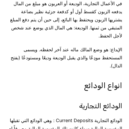
في الأعمال التجارية، الوديعة أو العربون هو مبلغ من المال
يدفعه الزبون كقسط أول أو كدفعة جزئية نظير بضاعة
يشتريها الزبون ويحتفظ بها البائع، إلى حين أن يتم دفع المبلغ
المتبقي من ثمنها. الوديعة: هي المال الذي يوضع عند شخص
لأجل الحفظ.
الإيداع: هو وضع المالك ماله عند آخر لحفظه. ويسمى
المستحفظ مودِعًا والذي يقبل الوديعة وديعًا ومستودعًا (بفتح
الدال).
انواع الودائع
الودائع التجارية
الودائع التجارية Current Deposits : وهي الودائع التي تقبلها
المؤسسة المالية سواء كانت تلك المؤسسة المالية مصرفاً ام