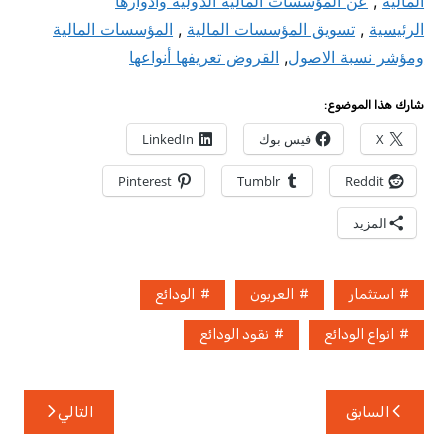
المالية
,
عن المؤسسات المالية الدولية وادوارها
الرئيسية
,
تسويق المؤسسات المالية
,
المؤسسات المالية
ومؤشر نسبة الاصول
,
القروض تعريفها أنواعها
شارك هذا الموضوع:
X
فيس بوك
LinkedIn
Pinterest
Tumblr
Reddit
المزيد
استثمار
العربون‏
الودائع
انواع الودائع
نقود الودائع
تصفّح
السابق
التالي
المقالات