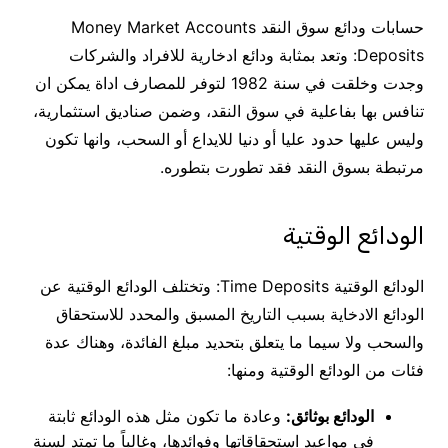
حسابات ودائع سوق النقد Money Market Accounts
Deposits: وتعد بمثابة ودائع ادخارية للافراد والشركات
وجدت وخلقت في سنة 1982 لتوفر للمصارف اداة يمكن ان
تنافس بها بفاعلية في سوق النقد، وضمن صناديق استثمارية،
وليس عليها حدود عليا أو دنيا للايداع أو السحب، وانها تكون
مرتبطة بسوق النقد فقد تطورت بتطوره.
الودائع الوقتية
الودائع الوقتية Time Deposits: وتختلف الودائع الوقتية عن
الودائع الادخاية بسبب التاريخ المسبق والمحدد للاستحقاق
والسحب ولا سيما ما يتعلق بتحديد مبلغ الفائدة، وهناك عدة
فئات من الودائع الوقتية ومنها:
الودائع بوثائق:
وعادة ما تكون مثل هذه الودائع ثابتة
في مواعيد استحقاقاتها وفوائدها، وغالباً ما تمتد لسنة