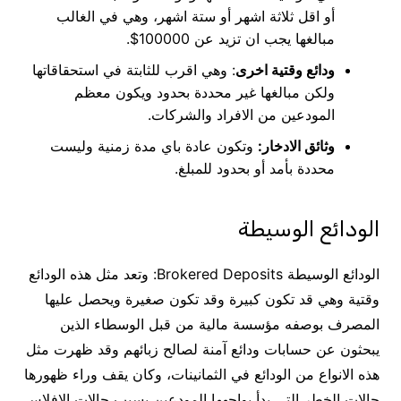
أو اقل ثلاثة اشهر أو ستة اشهر، وهي في الغالب
مبالغها يجب ان تزيد عن 100000$.
ودائع وقتية اخرى
: وهي اقرب للثابتة في استحقاقاتها
ولكن مبالغها غير محددة بحدود ويكون معظم
المودعين من الافراد والشركات.
وثائق الادخار:
وتكون عادة باي مدة زمنية وليست
محددة بأمد أو بحدود للمبلغ.
الودائع الوسيطة
الودائع الوسيطة Brokered Deposits: وتعد مثل هذه الودائع
وقتية وهي قد تكون كبيرة وقد تكون صغيرة ويحصل عليها
المصرف بوصفه مؤسسة مالية من قبل الوسطاء الذين
يبحثون عن حسابات ودائع آمنة لصالح زبائهم وقد ظهرت مثل
هذه الانواع من الودائع في الثمانينات، وكان يقف وراء ظهورها
حالات الخطر التي بدأ يواجهها المودعين بسبب حالات الافلاس