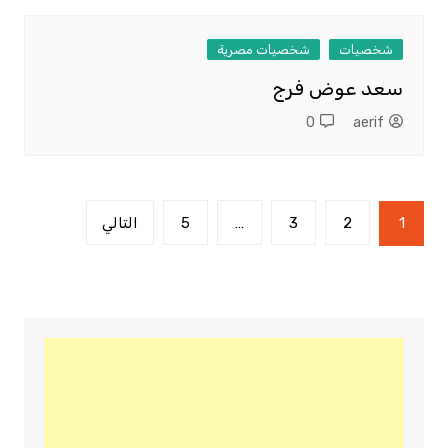
شخصيات
شخصيات مصرية
سعد عوض فرج
0
aerif
تعدد
1
2
3
…
5
التالي
صفحات
المقالات