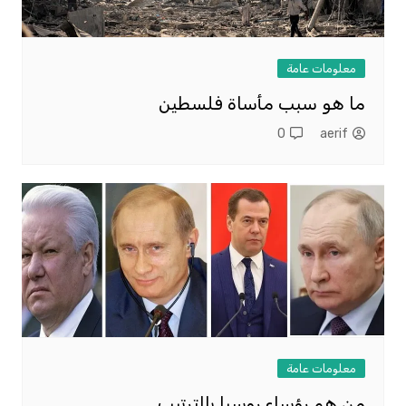
معلومات عامة
ما هو سبب مأساة فلسطين
0
aerif
معلومات عامة
من هم رؤساء روسيا بالترتيب