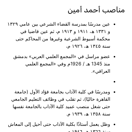
مناصب أحمد أمين
عین مدرسًا بمدرسة القضاء الشرعي بین عامي ١٣٢٩
و ١٣٣١ ھ، ١٩١١ و ١٩١٣ م، ثم عین قاضیا في
محكمة أسیوط الشرعیة وغیرھا من المحاكم حتى
سنة ١٣٤٥ ھ، ١٩٢٦ م،
عضو مراسل في «المجمع العلمي العربي» بدمشق
منذ 1345 هـ / 1926م وفي «المجمع العلمي
العراقي».
ومدرسًا في كلیة الآداب بجامعة فؤاد الأول (جامعة
القاھرة حالیًا)، ثم تقلب في وظائف التعلیم الجامعي
حتى شغل منصب عمید كلیة الآداب بالجامعة نفسھا
سنة ١٣٥٨ ھ، ١٩٣٩ م.
وظل یعمل أستاذًا بكلیة الآداب حتى أحیل إلى المعاش
سنة ١٣٦٦ ھ، ١٩٤٦ م.