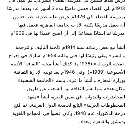
1913م إلى القضاء فعمل قاضيًا مدة 3 أشهر عاد بعدها مدرسًا
بمدرسة القضاء. في 1926م عرض عليه صديقه طه حسين
أن يعمل مدرسًا بكلية الآداب بجامعة القاهرة، فعمل فيها
مدرسًا ثم أستاذًا مساعدًا إلى أن أصبح عميدًا لها في 1939م.
أنشأ مع بعض زملائه سنة 1914م «لجنة التأليف والترجمة
والنشر» وبقي رئيسًا لها حتى وفاته 1954م. شارك في إخراج
«مجلة الرسالة» (1936م). كذلك أنشأ مجلة “الثقافة” الأدبية
الأسبوعية (1939م). وفي 1946م بعد توليه الإدارة الثقافية
بوزارة المعارف، أنشأ ما عرف باسم «الجامعة الشعبية»
وكان هدفه منها نشر الثقافة بين الشعب عن طريق
المحاضرات والندوات. في نفس الفترة، أنشأ «معهد
المخطوطات العربية» التابع لجامعة الدول العربية.، ثم مُنح
درجة الدكتوراه عام 1948. وكان عضواً في المجامع اللغوية
بدمشق والقاهرة وبغداد.