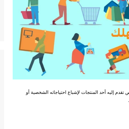
نجليزية consumer, هو كل شخص تقدم إليه أحد المنتجات لإشباع احتياجاته الشخصية أو