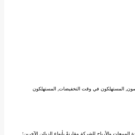
لمخلصون, المستهلكون في وقت التخفيضات, المستهلكون
المبيعات والأرباح للشركة مقارنةً بأنواع الزبائن الآخرين؛