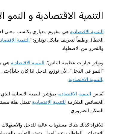
التنمية الاقتصادية و النمو 
التنمية الاقتصادية
هي مفهوم معياري يكتسب معنى اخلاقي
الخطأ). وطبقاً لتعريف مايكل تودارو: “
التنمية الاقتصاد
والتحرر من الاضطهاد
وتوفر خيارات عظيمة للناس”.
التنمية الاقتصادية
هي مف
“النمو في الدخل”، لأن توزيع الدخل اذا كان حاداً(حت
بالتنمية الاقتصادية
.
تُقاس
التنمية الاقتصادية
بمؤشر التنمية الانسانية الذي 
الخصائص الملازمة
للتنمية الاقتصادية
تتمثل بقلة مستو
السكن الضروري
للافراد.كذلك هناك مستويات عالية للدخل والاستهلاك وا
الاجتماعي للعاطلين عن العمل وتوفر التعليم والخدما