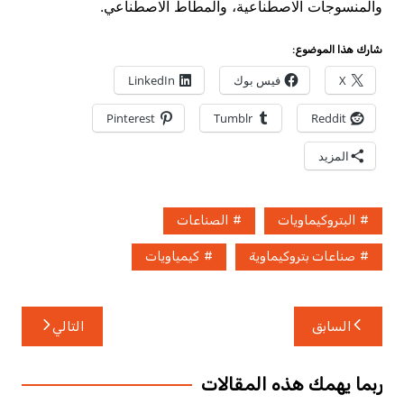
والمنسوجات الاصطناعية، والمطاط الاصطناعي.
شارك هذا الموضوع:
X
فيس بوك
LinkedIn
Pinterest
Tumblr
Reddit
المزيد
البتروكيماويات
الصناعات
صناعات بتروكيماوية
كيمياويات
تصفّح
السابق
التالي
المقالات
ربما يهمك هذه المقالات