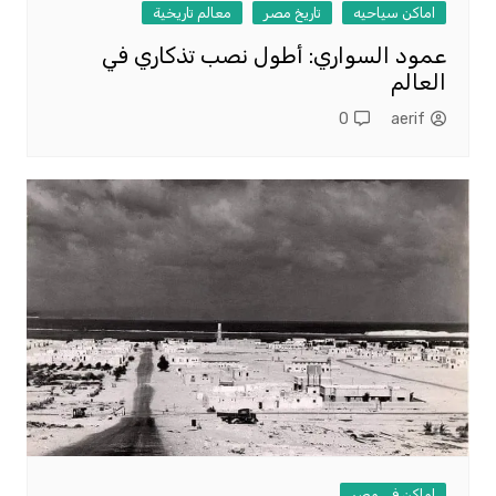
اماكن سياحيه
تاريخ مصر
معالم تاريخية
عمود السواري: أطول نصب تذكاري في
العالم
0
aerif
اماكن فى مصر