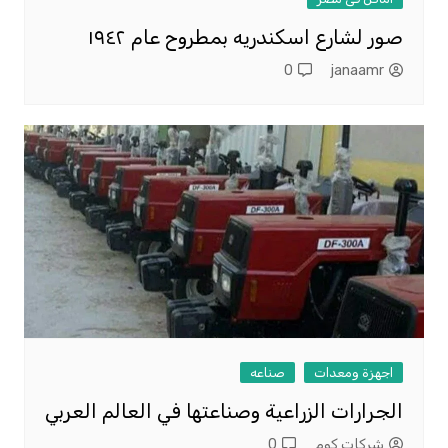
صور لشارع اسكندريه بمطروح عام ١٩٤٢
0
janaamr
اجهزة ومعدات
صناعه
الجرارات الزراعية وصناعتها في العالم العربي
شركات كوم
0