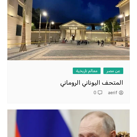
عن مصر
معالم تاريخية
المتحف اليوناني الروماني
0
aerif