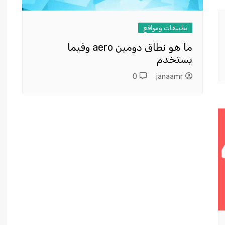
تطبيقات ومواقع
ما هو نطاق دومين aero وفيما
يستخدم
0
janaamr