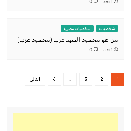
0
aerif
شخصيات
شخصيات مصرية
من هو محمود السيد عزب (محمود عزب)
0
aerif
تعدد
1
2
3
…
6
التالي
صفحات
المقالات