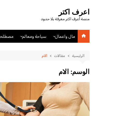
لتجاوز
لى
اعرف اكتر
لمحتوى
منصة أعرف اكتر معرفة بلا حدود
مال واعمال
سياحة ومعالم
مصطلحا
اقتصاد
اماكن سياحيه
مصطلحا
مصطلحات اقتصادية
فنادق
الرئيسية
مقالات
الام
عملات
مدن
الوسم:
الام