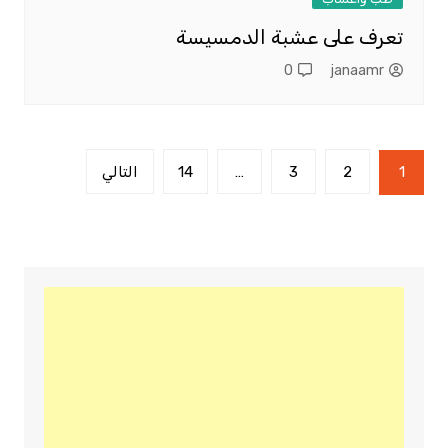
تعرف على عشبة الدمسيسة
0
janaamr
تعدد
1
2
3
…
14
التالي
صفحات
المقالات